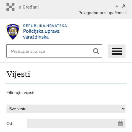
Preskoči
A
A
na
Prilagodba pristupačnosti
glavni
sadržaj
Vijesti
Filtrirajte vijesti:
Od: