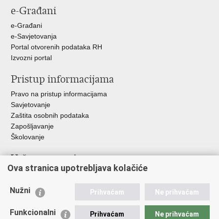
e-Građani
e-Građani
e-Savjetovanja
Portal otvorenih podataka RH
Izvozni portal
Pristup informacijama
Pravo na pristup informacijama
Savjetovanje
Zaštita osobnih podataka
Zapošljavanje
Školovanje
Važne poveznice
Ova stranica upotrebljava kolačiće
Ministarstvo unutarnjih poslova
Sindikati
Nužni
Prihvaćam
Ne prihvaćam
Udruge
Dom zdravlja MUP-a
Funkcionalni
Prihvaćam
Ne prihvaćam
Policijska akademija