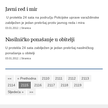
Javni red i mir
U protekla 24 sata na području Policijske uprave varaždinske
zabilježen je jedan prekršaj protiv javnog reda i mira
03.01.2012. | Stranica
Nasilničko ponašanje u obitelji
U protekla 24 sata zabilježen je jedan prekršaj nasilničkog
ponašanja u obitelji
03.01.2012. | Stranica
««
« Prethodna
2110
2111
2112
2113
2114
2115
2116
2117
2118
2119
Sljedeća »
»»