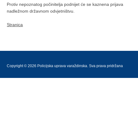
Protiv nepoznatog počinitelja podnijet će se kaznena prijava
nadležnom državnom odvjetništvu.
Stranica
Copyright © 2026 Policijska uprava varaždinska. Sva prava pridržana