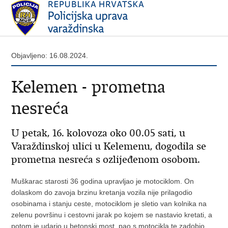
Objavljeno: 16.08.2024.
Kelemen - prometna
nesreća
​U petak, 16. kolovoza oko 00.05 sati, u
Varaždinskoj ulici u Kelemenu, dogodila se
prometna nesreća s ozlijeđenom osobom.
Muškarac starosti 36 godina upravljao je motociklom. On
dolaskom do zavoja brzinu kretanja vozila nije prilagodio
osobinama i stanju ceste, motociklom je sletio van kolnika na
zelenu površinu i cestovni jarak po kojem se nastavio kretati, a
potom je udario u betonski most, pao s motocikla te zadobio