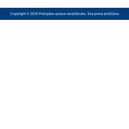
Copyright © 2026 Policijska uprava varaždinska. Sva prava pridržana