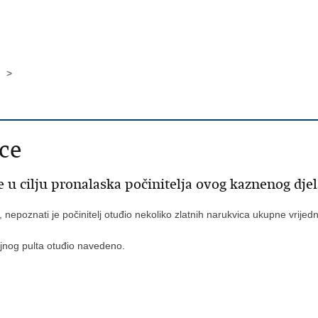
e >
ice
je u cilju pronalaska počinitelja ovog kaznenog 
, nepoznati je počinitelj otuđio nekoliko zlatnih narukvica ukupne vrijed
dajnog pulta otuđio navedeno.