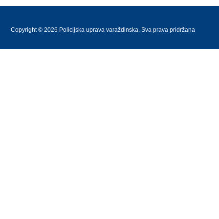
Copyright © 2026 Policijska uprava varaždinska. Sva prava pridržana