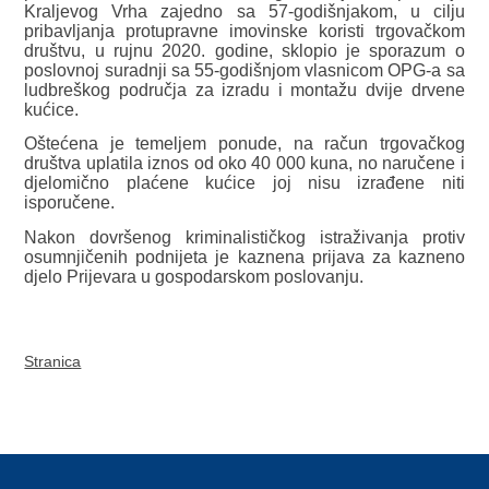
Kraljevog Vrha zajedno sa 57-godišnjakom, u cilju
pribavljanja protupravne imovinske koristi trgovačkom
društvu, u rujnu 2020. godine, sklopio je sporazum o
poslovnoj suradnji sa 55-godišnjom vlasnicom OPG-a sa
ludbreškog područja za izradu i montažu dvije drvene
kućice.
Oštećena je temeljem ponude, na račun trgovačkog
društva uplatila iznos od oko 40 000 kuna, no naručene i
djelomično plaćene kućice joj nisu izrađene niti
isporučene.
Nakon dovršenog kriminalističkog istraživanja protiv
osumnjičenih podnijeta je kaznena prijava za kazneno
djelo Prijevara u gospodarskom poslovanju.
Stranica