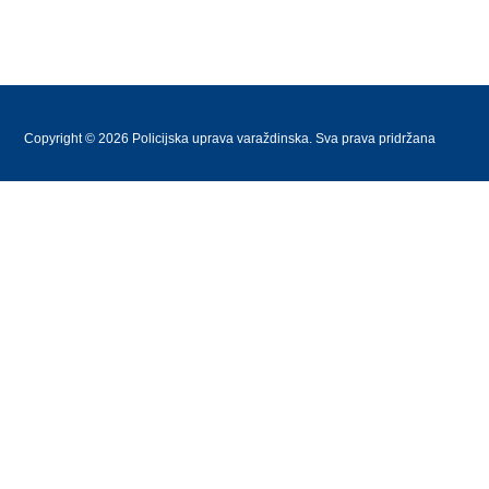
Copyright © 2026 Policijska uprava varaždinska. Sva prava pridržana