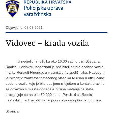
Objavljeno: 08.03.2021.
Vidovec – krađa vozila
U nedjelju, 7. ožujka oko 16.30 sati, u ulici Stjepana
Radića u Vidovcu, nepoznati je počinitelj otuđio osobno vozilo
marke Renault Fluence, u vlasništvu 48-godišnjaka. Navedeni
je iskoristio zauzetost oštećenog vlasnika te ušao u otključano
osobno vozilo koje je bilo upaljeno s ključem u kontakt bravi te
se odvezao s mjesta događaja. Visina materijalne štete
procjenjuje se na oko 60 000 kuna. Policijski službenici
nastavljaju rad na otkrivanju počinitelja ovog kaznenog djela.
Stranica