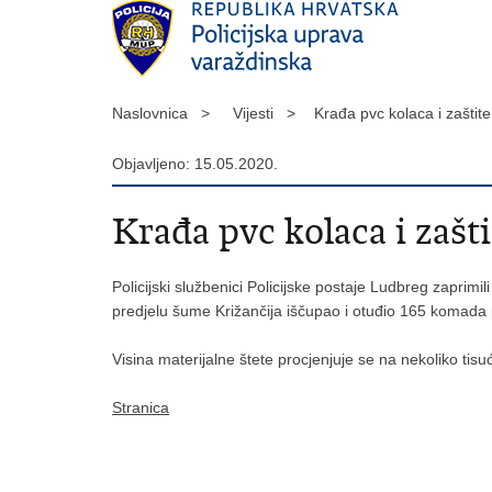
Naslovnica >
Vijesti >
Krađa pvc kolaca i zašti
Objavljeno: 15.05.2020.
Krađa pvc kolaca i zašt
Policijski službenici Policijske postaje Ludbreg zapri
predjelu šume Križančija iščupao i otuđio 165 komada p
Visina materijalne štete procjenjuje se na nekoliko tisu
Stranica