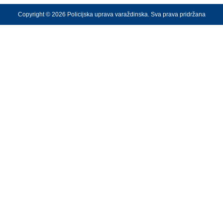
Copyright © 2026 Policijska uprava varaždinska. Sva prava pridržana