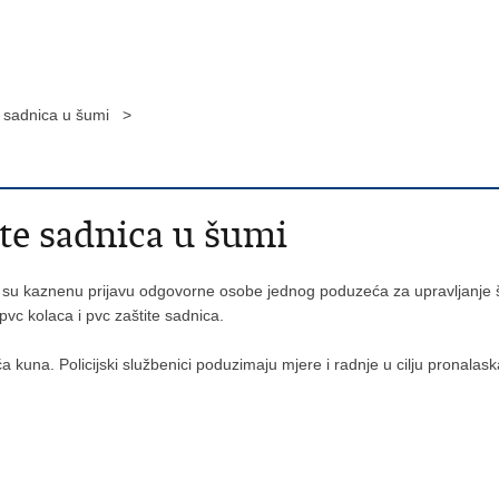
te sadnica u šumi >
ite sadnica u šumi
mili su kaznenu prijavu odgovorne osobe jednog poduzeća za upravljanje š
vc kolaca i pvc zaštite sadnica.
ća kuna. Policijski službenici poduzimaju mjere i radnje u cilju pronalas