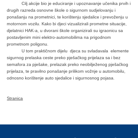
Cilj akcije bio je educiranje i upoznavanje učenika prvih i
drugih razreda osnovne škole o sigurnom sudjelovanju i
ponašanju na prometnici, te korištenju sjedalice i prevoženju u
motornom vozilu. Kako bi djeci vizualizirali prometne situacije,
djelatnici HAK-a, u dvorani škole organizirali su igraonicu sa
postavljenim mini elektro-automobilima na prigodnom
prometnom poligonu.
U tom praktičnom dijelu djeca su svladavala elemente
sigurnog prelaska ceste preko pješačkog prijelaza sa i bez
semafora za pješake, prelazak preko neobilježenog pješačkog
prijelaza, te pravilno ponašanje prilikom vožnje u automobilu,
odnosno korištenje auto sjedalice i sigurnosnog pojasa.
Stranica