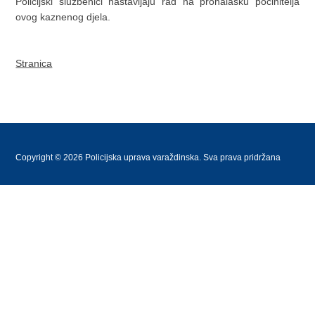
Policijski službenici nastavljaju rad na pronalasku počinitelja
ovog kaznenog djela.
Stranica
Copyright © 2026 Policijska uprava varaždinska. Sva prava pridržana