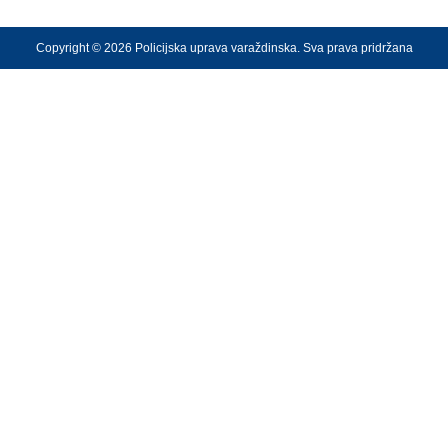
Copyright © 2026 Policijska uprava varaždinska. Sva prava pridržana