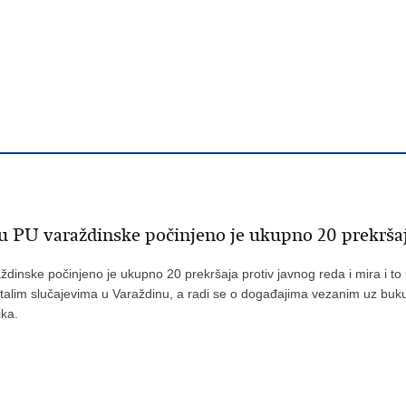
 PU varaždinske počinjeno je ukupno 20 prekršaja
inske počinjeno je ukupno
20
prekršaja protiv javnog reda i mira i t
lim slučajevima u Varaždinu, a radi se o događajima vezanim uz buku, v
ika.