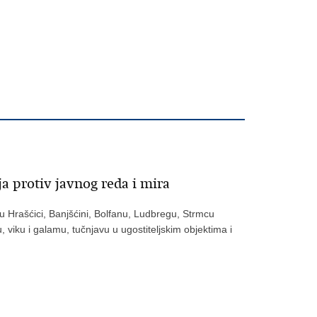
 protiv javnog reda i mira
o u Hrašćici, Banjšćini, Bolfanu, Ludbregu, Strmcu
iku i galamu, tučnjavu u ugostiteljskim objektima i