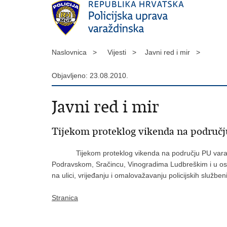
Naslovnica >
Vijesti >
Javni red i mir >
Objavljeno: 23.08.2010.
Javni red i mir
Tijekom proteklog vikenda na području
Tijekom proteklog vikenda na području PU varažd
Podravskom, Sračincu, Vinogradima Ludbreškim i u osta
na ulici, vrijeđanju i omalovažavanju policijskih služben
Stranica