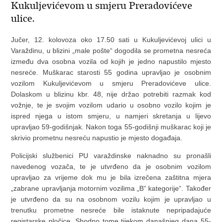
Kukuljevićevom u smjeru Preradovićeve
ulice.
Jučer, 12. kolovoza oko 17.50 sati u Kukuljevićevoj ulici u
Varaždinu, u blizini „male pošte“ dogodila se prometna nesreća
između dva osobna vozila od kojih je jedno napustilo mjesto
nesreće.
Muškarac starosti 55 godina upravljao je osobnim
vozilom Kukuljevićevom u smjeru Preradovićeve ulice.
Dolaskom u blizinu kbr. 48, nije držao potrebiti razmak kod
vožnje, te je svojim vozilom udario u osobno vozilo kojim je
ispred njega u istom smjeru, u namjeri skretanja u lijevo
upravljao 59-godišnjak. Nakon toga 55-godišnji muškarac koji je
skrivio prometnu nesreću napustio je mjesto događaja.
Policijski službenici PU varaždinske naknadno su pronašli
navedenog vozača, te je utvrđeno da je osobnim vozilom
upravljao za vrijeme dok mu je bila izrečena zaštitna mjera
„zabrane upravljanja motornim vozilima „B“ kategorije“. Također
je utvrđeno da su na osobnom vozilu kojim je upravljao u
trenutku prometne nesreće bile istaknute nepripadajuće
registarske pločice.
Shodno tome tijekom današnjeg dana 55-