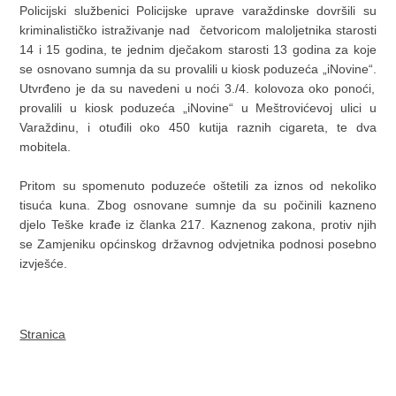
Policijski službenici Policijske uprave varaždinske dovršili su
kriminalističko istraživanje nad četvoricom maloljetnika starosti
14 i 15 godina, te jednim dječakom starosti 13 godina za koje
se osnovano sumnja da su provalili u kiosk poduzeća „iNovine“.
Utvrđeno je da su navedeni u noći 3./4. kolovoza oko ponoći,
provalili u kiosk poduzeća „iNovine“ u Meštrovićevoj ulici u
Varaždinu, i otuđili oko 450 kutija raznih cigareta, te dva
mobitela.
Pritom su spomenuto poduzeće oštetili za iznos od nekoliko
tisuća kuna.
Zbog osnovane sumnje da su počinili kazneno
djelo Teške krađe iz članka 217. Kaznenog zakona, protiv njih
se Zamjeniku općinskog državnog odvjetnika podnosi posebno
izvješće.
Stranica